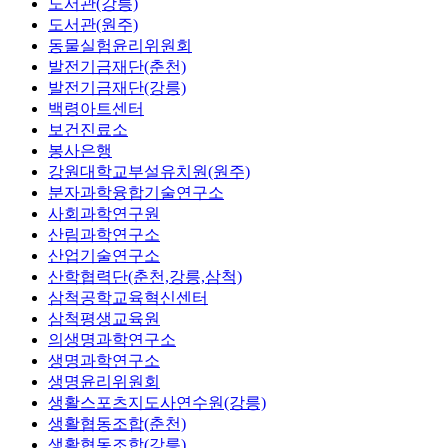
도서관(강릉)
도서관(원주)
동물실험윤리위원회
발전기금재단(춘천)
발전기금재단(강릉)
백령아트센터
보건진료소
봉사은행
강원대학교부설유치원(원주)
분자과학융합기술연구소
사회과학연구원
산림과학연구소
산업기술연구소
산학협력단(춘천,강릉,삼척)
삼척공학교육혁신센터
삼척평생교육원
의생명과학연구소
생명과학연구소
생명윤리위원회
생활스포츠지도사연수원(강릉)
생활협동조합(춘천)
생활협동조합(강릉)