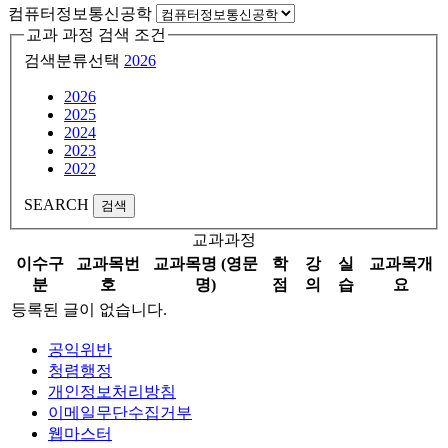
컴퓨터정보통신공학
교과 과정 검색 조건
검색분류선택
2026
2026
2025
2024
2023
2022
SEARCH
검색
교과과정
이수구
교과목번
교과목명 (영문
학
강
실
교과목개
분
호
명)
점
의
습
요
등록된 글이 없습니다.
공익위반
청렴행정
개인정보처리방침
이메일무단수집거부
웹마스터