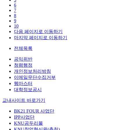
6
7
8
9
10
다음 페이지로 이동하기
마지막 페이지로 이동하기
전체목록
공익위반
청렴행정
개인정보처리방침
이메일무단수집거부
웹마스터
대학정보공시
교내사이트 바로가기
BK21 FOUR 사업단
IPP사업단
KNU곰두리몰
KNU창업혁신원(춘천)