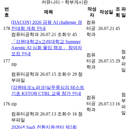
커뮤니티 > 학부게시판
번
작성
조
파
제목
작성일
호
자
회
일
[DACON] 2026 금융 AI challenge 경
컴퓨
178
진대회 개최 안내
터공
26.07.21
45
컴퓨터공학과
26.07.21
조회수 45
학과
「강원대학교x고려대학교 Summer
Agentic AI 심화 몰입 캠프」 참여자
첨
모집 안내
컴퓨
부
177
터공
26.07.15
29
파
zip
학과
일
컴퓨터공학과
26.07.15
조회수 29
첨
부파일
[강원테크노파크]실무중심의 테스트
기초 KSTQB CTBL 교육 참가 안내
첨
컴퓨
부
터공
176
zip
26.07.13
16
파
학과
일
컴퓨터공학과
26.07.13
조회수 16
첨
부파일
2026년 SaaS 전환지원센터 제5회