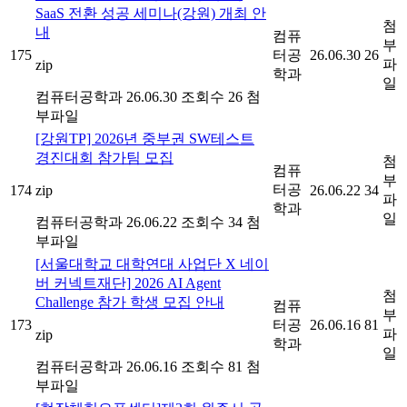
SaaS 전환 성공 세미나(강원) 개최 안
첨
내
컴퓨
부
175
터공
26.06.30
26
파
zip
학과
일
컴퓨터공학과
26.06.30
조회수 26
첨
부파일
[강원TP] 2026년 중부권 SW테스트
경진대회 참가팀 모집
첨
컴퓨
부
터공
174
zip
26.06.22
34
파
학과
일
컴퓨터공학과
26.06.22
조회수 34
첨
부파일
[서울대학교 대학연대 사업단 X 네이
버 커넥트재단] 2026 AI Agent
첨
Challenge 참가 학생 모집 안내
컴퓨
부
173
터공
26.06.16
81
파
zip
학과
일
컴퓨터공학과
26.06.16
조회수 81
첨
부파일