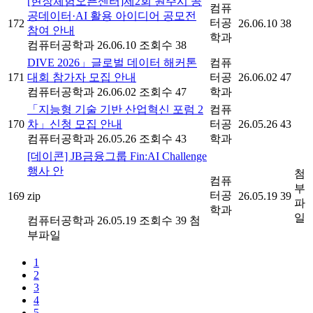
[현장체험오픈센터]제2회 원주시 공
컴퓨
공데이터·AI 활용 아이디어 공모전
터공
172
26.06.10
38
참여 안내
학과
컴퓨터공학과
26.06.10
조회수 38
DIVE 2026」글로벌 데이터 해커톤
컴퓨
171
대회 참가자 모집 안내
터공
26.06.02
47
컴퓨터공학과
26.06.02
조회수 47
학과
「지능형 기술 기반 산업혁신 포럼 2
컴퓨
170
차」신청 모집 안내
터공
26.05.26
43
컴퓨터공학과
26.05.26
조회수 43
학과
[데이콘] JB금융그룹 Fin:AI Challenge
행사 안
첨
컴퓨
부
터공
169
zip
26.05.19
39
파
학과
일
컴퓨터공학과
26.05.19
조회수 39
첨
부파일
1
2
3
4
5