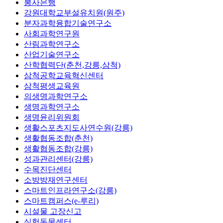
봉사은행
강원대학교부설유치원(원주)
분자과학융합기술연구소
사회과학연구원
산림과학연구소
산업기술연구소
산학협력단(춘천,강릉,삼척)
삼척공학교육혁신센터
삼척평생교육원
의생명과학연구소
생명과학연구소
생명윤리위원회
생활스포츠지도사연수원(강릉)
생활협동조합(춘천)
생활협동조합(강릉)
성과관리센터(강릉)
수목진단센터
소방방재연구센터
스마트인프라연구소(강릉)
스마트캠퍼스(e-루리)
시설물 고장신고
실험동물센터