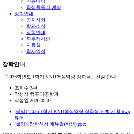
커뮤니티
학생활동실 예약
장학안내
공지사항
학과소식
장학안내
학부게시판
자료실
학사일정
장학안내
「2026학년도 1학기 KNU핵심역량 장학금」선발 안내
조회수
244
작성자
컴퓨터공학과
작성일
2026.05.07
(붙임1)2026-1학기 KNU핵심역량 장학생 선발 계획.hwp
뷰어
(붙임4)장학신청 매뉴얼(학생).pptx