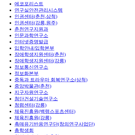
에코포리스트
연구실안전관리시스템
인권센터(춘천,삼척)
인권센터(강릉,원주)
춘천연구지원과
인문과학연구소
인터넷증명발급
입학안내/입학본부
장애학생지원센터(춘천)
장애학생지원센터(강릉)
정보통신연구소
정보화본부
중독과 트라우마 회복연구소(삼척)
중앙박물관(춘천)
지구자원연구소
첨단건설기술연구소
청렴센터(강릉)
체육진흥원(백령스포츠센터)
체육진흥원(강릉)
촉매유기반응연구단(창의연구사업단)
총학생회