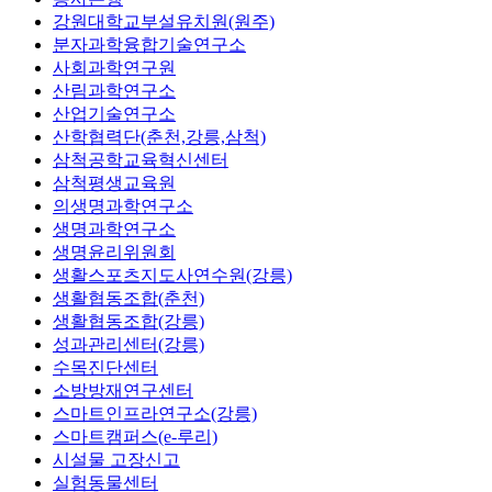
강원대학교부설유치원(원주)
분자과학융합기술연구소
사회과학연구원
산림과학연구소
산업기술연구소
산학협력단(춘천,강릉,삼척)
삼척공학교육혁신센터
삼척평생교육원
의생명과학연구소
생명과학연구소
생명윤리위원회
생활스포츠지도사연수원(강릉)
생활협동조합(춘천)
생활협동조합(강릉)
성과관리센터(강릉)
수목진단센터
소방방재연구센터
스마트인프라연구소(강릉)
스마트캠퍼스(e-루리)
시설물 고장신고
실험동물센터