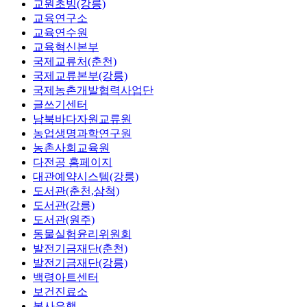
교원초빙(강릉)
교육연구소
교육연수원
교육혁신본부
국제교류처(춘천)
국제교류본부(강릉)
국제농촌개발협력사업단
글쓰기센터
남북바다자원교류원
농업생명과학연구원
농촌사회교육원
다전공 홈페이지
대관예약시스템(강릉)
도서관(춘천,삼척)
도서관(강릉)
도서관(원주)
동물실험윤리위원회
발전기금재단(춘천)
발전기금재단(강릉)
백령아트센터
보건진료소
봉사은행