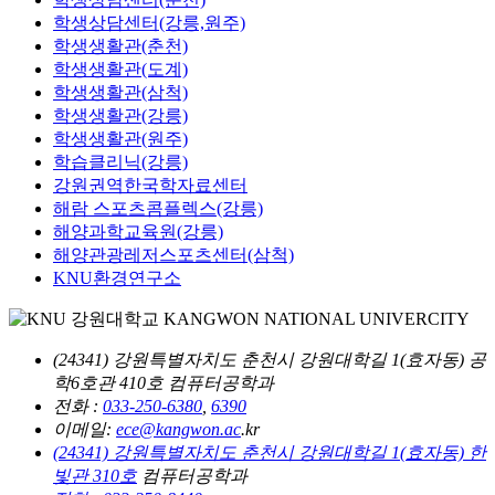
학생상담센터(강릉,원주)
학생생활관(춘천)
학생생활관(도계)
학생생활관(삼척)
학생생활관(강릉)
학생생활관(원주)
학습클리닉(강릉)
강원권역한국학자료센터
해람 스포츠콤플렉스(강릉)
해양과학교육원(강릉)
해양관광레저스포츠센터(삼척)
KNU환경연구소
(24341) 강원특별자치도 춘천시 강원대학길 1(효자동) 공
학6호관 410호 컴퓨터공학과
전화 :
033-250-6380
,
6390
이메일:
ece@kangwon.ac
.kr
(24341) 강원특별자치도 춘천시 강원대학길 1(효자동) 한
빛관 310호
컴퓨터공학과