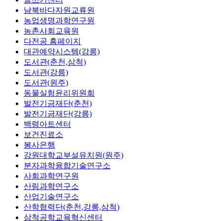
남북바다자원교류원
농업생명과학연구원
농촌사회교육원
다전공 홈페이지
대관예약시스템(강릉)
도서관(춘천,삼척)
도서관(강릉)
도서관(원주)
동물실험윤리위원회
발전기금재단(춘천)
발전기금재단(강릉)
백령아트센터
보건진료소
봉사은행
강원대학교부설유치원(원주)
분자과학융합기술연구소
사회과학연구원
산림과학연구소
산업기술연구소
산학협력단(춘천,강릉,삼척)
삼척공학교육혁신센터