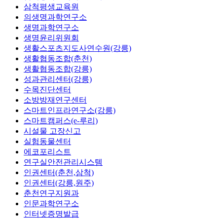
삼척평생교육원
의생명과학연구소
생명과학연구소
생명윤리위원회
생활스포츠지도사연수원(강릉)
생활협동조합(춘천)
생활협동조합(강릉)
성과관리센터(강릉)
수목진단센터
소방방재연구센터
스마트인프라연구소(강릉)
스마트캠퍼스(e-루리)
시설물 고장신고
실험동물센터
에코포리스트
연구실안전관리시스템
인권센터(춘천,삼척)
인권센터(강릉,원주)
춘천연구지원과
인문과학연구소
인터넷증명발급